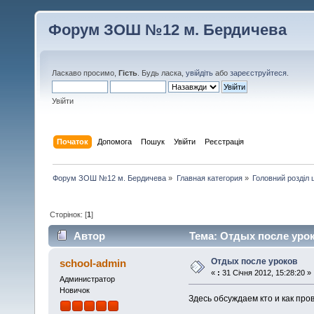
Форум ЗОШ №12 м. Бердичева
Ласкаво просимо,
Гість
. Будь ласка,
увійдіть
або
зареєструйтеся
.
Увійти
Початок
Допомога
Пошук
Увійти
Реєстрація
Форум ЗОШ №12 м. Бердичева
»
Главная категория
»
Головний розділ
Сторінок: [
1
]
Автор
Тема: Отдых после урок
Отдых после уроков
school-admin
«
:
31 Січня 2012, 15:28:20 »
Администратор
Новичок
Здесь обсуждаем кто и как пр