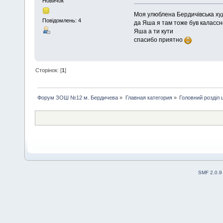
Новичок
Моя улюблена Бердичівська худ
Повідомлень: 4
да Яша я там тоже був калассн
Яша а ти кути
спасибо приятно
Сторінок: [
1
]
Форум ЗОШ №12 м. Бердичева
»
Главная категория
»
Головний розділ
SMF 2.0.9