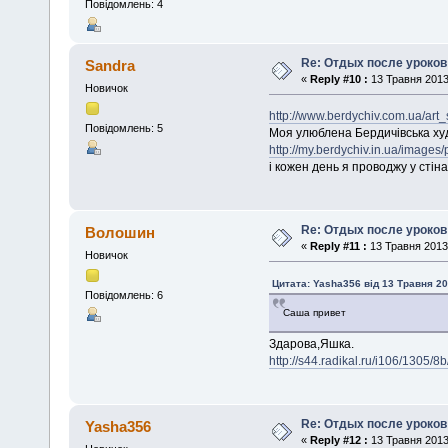
Повідомлень: 4
Re: Отдых после уроков
Sandra
«
Reply #10 :
13 Травня 2013,
Новичок
http://www.berdychiv.com.ua/art_
Повідомлень: 5
Моя улюблена Бердичівська худ
http://my.berdychiv.in.ua/image
і кожен день я проводжу у стіна
Re: Отдых после уроков
Волошин
«
Reply #11 :
13 Травня 2013,
Новичок
Цитата: Yasha356 від 13 Травня 20
Повідомлень: 6
Саша привет
Здарова,Яшка.
http://s44.radikal.ru/i106/1305
Re: Отдых после уроков
Yasha356
«
Reply #12 :
13 Травня 2013,