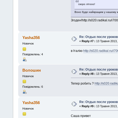
скоро літооо!
Воно буде найкращим у нашому ж
Згоден!http://s020.radikal.ru/i7
Re: Отдых после уроков
Yasha356
«
Reply #7 :
13 Травня 2013, 
Новичок
в Італію
http://s020.radikal.ru/
Повідомлень: 4
Re: Отдых после уроков
Волошин
«
Reply #8 :
13 Травня 2013, 
Новичок
Тепер робить ?
http://s020.radi
Повідомлень: 6
Re: Отдых после уроков
Yasha356
«
Reply #9 :
13 Травня 2013, 
Новичок
Саша привет