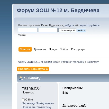
Форум ЗОШ №12 м. Бердичева
Ласкаво просимо,
Гість
. Будь ласка,
увійдіть
або
зареєструйтеся
.
Увійти
Початок
Допомога
Пошук
Увійти
Реєстрація
Форум ЗОШ №12 м. Бердичева
»
Profile of Yasha356
»
Summary
Профіль користувача
Summary
Yasha356 
Повідомлень:
Новичок
Вік:
Offline
Перегляд Повідомлень
Дата реєстрації:
Показати Статистику