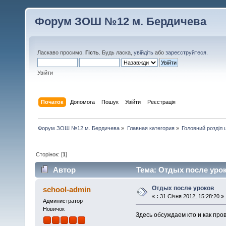
Форум ЗОШ №12 м. Бердичева
Ласкаво просимо,
Гість
. Будь ласка,
увійдіть
або
зареєструйтеся
.
Увійти
Початок
Допомога
Пошук
Увійти
Реєстрація
Форум ЗОШ №12 м. Бердичева
»
Главная категория
»
Головний розділ
Сторінок: [
1
]
Автор
Тема: Отдых после урок
Отдых после уроков
school-admin
«
:
31 Січня 2012, 15:28:20 »
Администратор
Новичок
Здесь обсуждаем кто и как пр