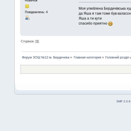
Новичок
Моя улюблена Бердичівська худ
Повідомлень: 4
да Яша я там тоже був калассн
Яша а ти кути
спасибо приятно
Сторінок: [
1
]
Форум ЗОШ №12 м. Бердичева
»
Главная категория
»
Головний розділ
SMF 2.0.9