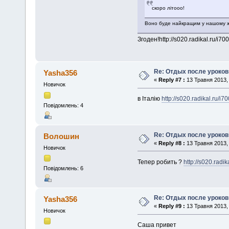
скоро літооо!
Воно буде найкращим у нашому ж
Згоден!http://s020.radikal.ru/i7
Re: Отдых после уроков
Yasha356
«
Reply #7 :
13 Травня 2013, 
Новичок
в Італію
http://s020.radikal.ru/
Повідомлень: 4
Re: Отдых после уроков
Волошин
«
Reply #8 :
13 Травня 2013, 
Новичок
Тепер робить ?
http://s020.radi
Повідомлень: 6
Re: Отдых после уроков
Yasha356
«
Reply #9 :
13 Травня 2013, 
Новичок
Саша привет