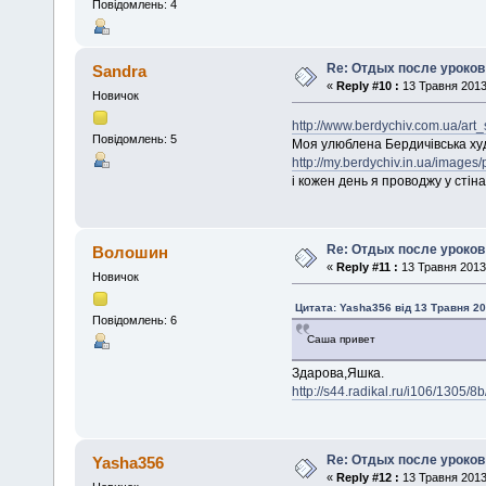
Повідомлень: 4
Re: Отдых после уроков
Sandra
«
Reply #10 :
13 Травня 2013,
Новичок
http://www.berdychiv.com.ua/art_
Повідомлень: 5
Моя улюблена Бердичівська худ
http://my.berdychiv.in.ua/image
і кожен день я проводжу у стіна
Re: Отдых после уроков
Волошин
«
Reply #11 :
13 Травня 2013,
Новичок
Цитата: Yasha356 від 13 Травня 20
Повідомлень: 6
Саша привет
Здарова,Яшка.
http://s44.radikal.ru/i106/1305
Re: Отдых после уроков
Yasha356
«
Reply #12 :
13 Травня 2013,