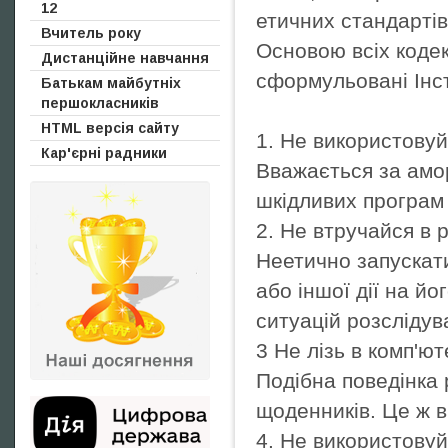
12
етичних стандартів
Вчитель року
Основою всіх кодек
Дистанційне навчання
сформульовані Інст
Батькам майбутніх
першокласників
HTML версія сайту
1. Не використову
Кар'єрні радники
Вважається за амо
шкідливих програм і
2. Не втручайся в 
Неетично запускат
або іншої дії на й
ситуацій розслідув
3 Не лізь в комп'ю
Подібна поведінка 
щоденників. Це ж в
4. Не використовуй