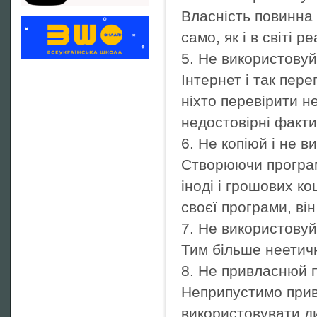
Власність повинна 
само, як і в світі р
5. Не використовуй
Інтернет і так пер
ніхто перевірити н
недостовірні факти
6. Не копіюй і не в
Створюючи програму
іноді і грошових к
своєї програми, він
7. Не використовуй
Тим більше неетичн
8. Не привласнюй п
Неприпустимо прив
використовувати диз