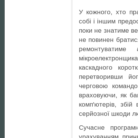
У кожного, хто п
собі і іншим предо
поки не знатиме ве
не повинен братися
ремонтуватиме 
мікроелектронщик
каскадного корот
перетворивши йог
черговою командо
враховуючи, як ба
комп'ютерів, збій
серйозної шкоди л
Сучасне програм
урахуванням принц