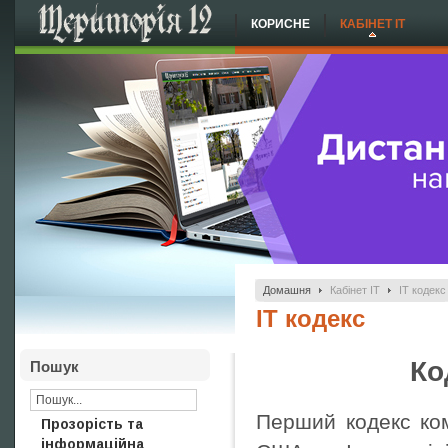
КОРИСНЕ
КАБІНЕТ ІТ
Домашня
Кабінет ІТ
ІТ кодекс
ІТ кодекс
Ко
Пошук
Перший кодекс ком
Прозорість та
інформаційна