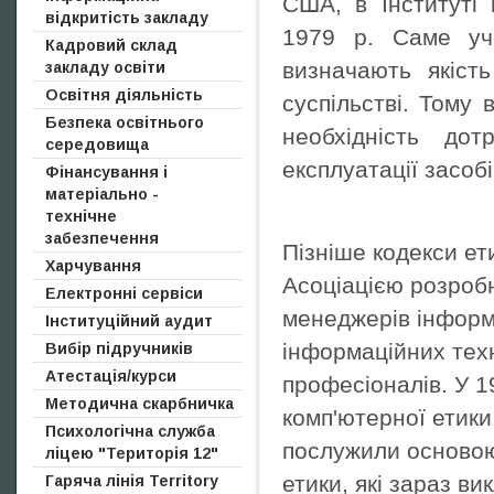
США, в Інституті 
відкритість закладу
1979 р. Саме уче
Кадровий склад
визначають якіст
закладу освіти
Освітня діяльність
суспільстві. Тому
Безпека освітнього
необхідність до
середовища
експлуатації засоб
Фінансування і
матеріально -
технічне
забезпечення
Пізніше кодекси ет
Харчування
Асоціацією розробн
Електронні сервіси
менеджерів інформа
Інституційний аудит
Електронні освітні ресурси
інформаційних тех
Вибір підручників
Корисні посилання
Атестація/курси
Задати питання
професіоналів. У 1
Методична скарбничка
Реклама закладу освіти в ЗМІ
комп'ютерної етики
Психологічна служба
послужили основою
ліцею "Територія 12"
етики, які зараз в
Гаряча лінія Territory