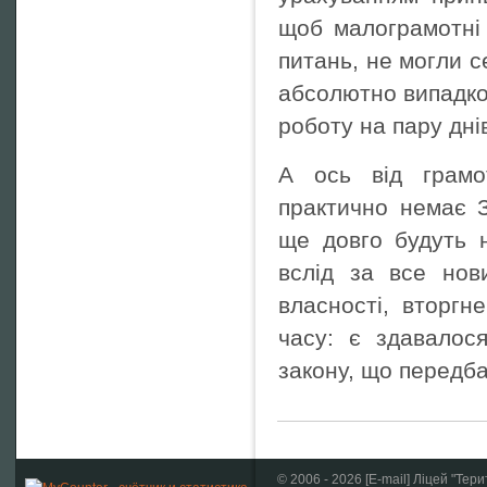
щоб малограмотні 
питань, не могли с
абсолютно випадко
роботу на пару дні
А ось від грамо
практично немає З
ще довго будуть 
вслід за все нов
власності, вторгн
часу: є здавалос
закону, що передба
© 2006 -
2026
[
E-mail
] Ліцей "