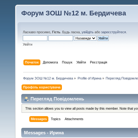
Форум ЗОШ №12 м. Бердичева
Ласкаво просимо,
Гість
. Будь ласка,
увійдіть
або
зареєструйтеся
.
Увійти
Початок
Допомога
Пошук
Увійти
Реєстрація
Форум ЗОШ №12 м. Бердичева
»
Profile of Ирина
»
Перегляд Повідомл
Профіль користувача
Перегляд Повідомлень
This section allows you to view all posts made by this member. Note that y
Messages
Topics
Attachments
Messages - Ирина